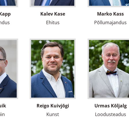
Kapp
Kalev Kase
Marko Kass
ndus
Ehitus
Põllumajandus
uik
Reigo Kuivjõgi
Urmas Kõljalg
iin
Kunst
Loodusteadus