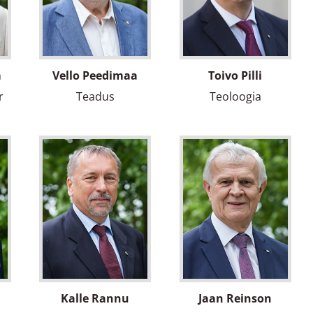
m
Vello Peedimaa
Toivo Pilli
r
Teadus
Teoloogia
Kalle Rannu
Jaan Reinson