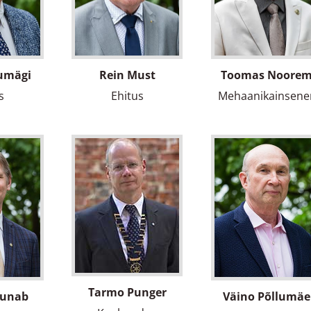
umägi
Rein Must
Toomas Noore
s
Ehitus
Mehaanikainsene
Tarmo Punger
Punab
Väino Põllumäe