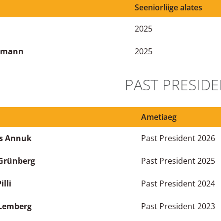
Seeniorliige alates
a
2025
demann
2025
PAST PRESID
Ametiaeg
s Annuk
Past President 2026
Grünberg
Past President 2025
illi
Past President 2024
 Lemberg
Past President 2023