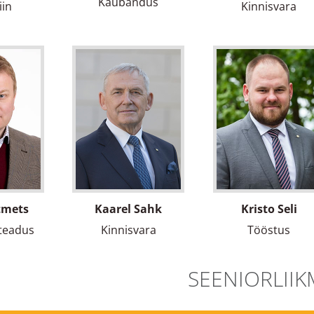
Kaubandus
iin
Kinnisvara
tmets
Kaarel Sahk
Kristo Seli
 teadus
Kinnisvara
Tööstus
SEENIORLII