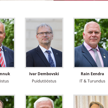
Annuk
Ivar Dembovski
Rain Eendra
östus
Puidutööstus
IT & Turundus