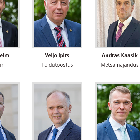
Helm
Veljo Ipits
Andras Kaasik
am
Toidutööstus
Metsamajandus