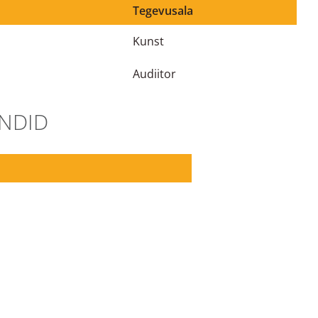
Tegevusala
Kunst
Audiitor
ENDID