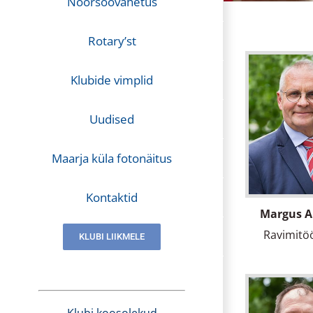
Noorsoovahetus
Rotary’st
Klubide vimplid
Uudised
Maarja küla fotonäitus
Kontaktid
Margus 
Ravimitö
KLUBI LIIKMELE