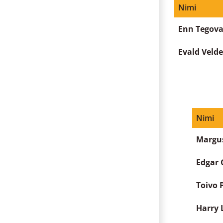
Nimi
Enn Tegov
Evald Vel
Nimi
Margu
Edgar 
Toivo P
Harry