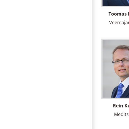
Toomas 
Veemaja
Rein K
Medits