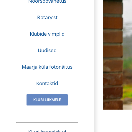
Noorsoovahetus
Rotary’st
Klubide vimplid
Uudised
Maarja küla fotonäitus
Kontaktid
KLUBI LIIKMELE