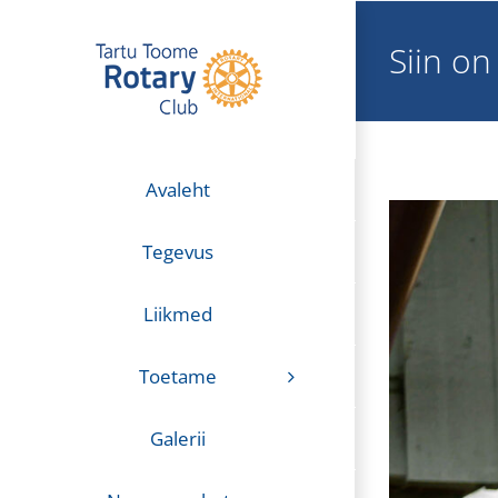
Skip
to
Siin on
content
Avaleht
Tegevus
Liikmed
Toetame
Galerii