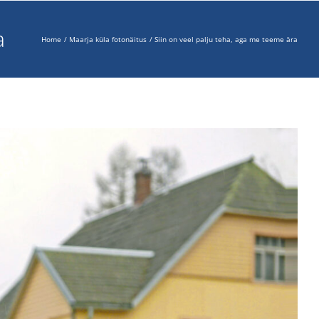
a
Home
Maarja küla fotonäitus
Siin on veel palju teha, aga me teeme ära